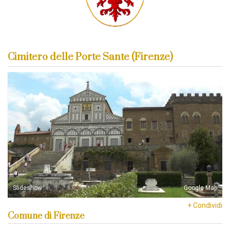
Cimitero delle Porte Sante (Firenze)
Slideshow
Google Map
+ Condividi
Comune di Firenze