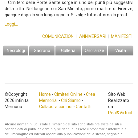
Il Cimitero delle Porte Sante sorge in uno dei punti più suggestivi
della città. Nel luogo in cui San Miniato, primo martire di Firenze,
giacque dopo la sua lunga agonia. Si volge tutto attorno la prest…
Leggi...
COMUNICAZIONI
|
ANNIVERSARI
|
MANIFESTI
Necrologi
Sacrario
Galleria
Onoranze
Visita
©Copyright
Home
-
Cimiteri Online
-
Crea
Sito Web
2026 infinita
Memorial
-
Chi Siamo
-
Realizzato
Memoria
Collabora con noi
-
Contatti
da
Real&Virtual
Alcune immagini utilizzate all'interno del sito sono state prelevate da siti e
banche dati di pubblico dominio, se ritieni di essere il proprietario intellettuale
dell'immagine ed intendi opporti alla pubblicazione della stessa, segnalalo