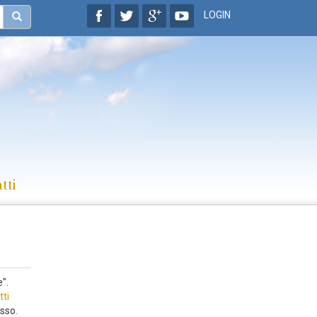
LOGIN
tti
".
tti
esso.