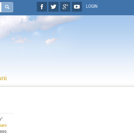
LOGIN
tti
".
iani
esso.