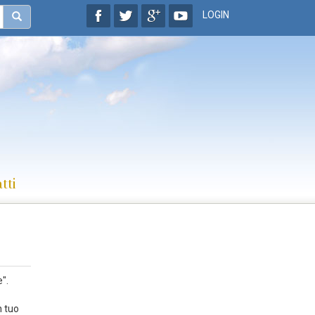
LOGIN
tti
".
n tuo