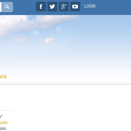
LOGIN
tti
".
udio
sso.