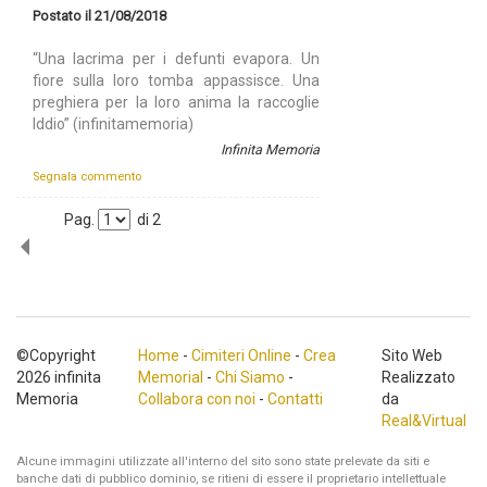
Postato il 21/08/2018
“Una lacrima per i defunti evapora. Un
fiore sulla loro tomba appassisce. Una
preghiera per la loro anima la raccoglie
Iddio” (infinitamemoria)
Infinita Memoria
Segnala commento
Pag.
di
2
©Copyright
Home
-
Cimiteri Online
-
Crea
Sito Web
2026 infinita
Memorial
-
Chi Siamo
-
Realizzato
Memoria
Collabora con noi
-
Contatti
da
Real&Virtual
Alcune immagini utilizzate all'interno del sito sono state prelevate da siti e
banche dati di pubblico dominio, se ritieni di essere il proprietario intellettuale