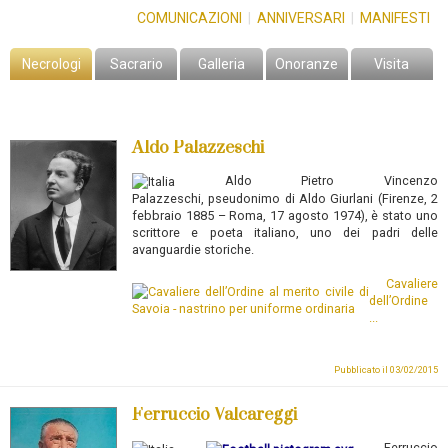
COMUNICAZIONI
|
ANNIVERSARI
|
MANIFESTI
Necrologi
Sacrario
Galleria
Onoranze
Visita
Aldo Palazzeschi
Aldo Pietro Vincenzo
Palazzeschi,
pseudonimo di Aldo Giurlani (Firenze, 2
febbraio 1885 – Roma, 17 agosto 1974), è stato uno
scrittore e poeta italiano, uno dei padri delle
avanguardie storiche.
Cavaliere
dell’Ordine
...
Pubblicato il 03/02/2015
Ferruccio Valcareggi
Ferruccio