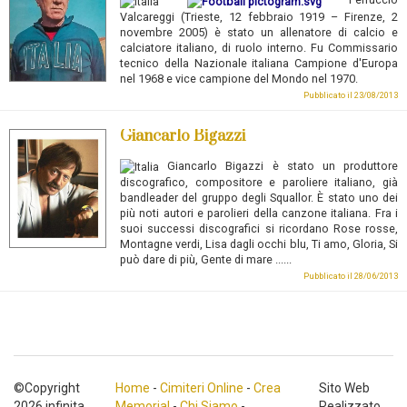
Valcareggi
(Trieste, 12 febbraio 1919 – Firenze, 2
novembre 2005) è stato un allenatore di calcio e
calciatore italiano, di ruolo interno. Fu Commissario
tecnico della Nazionale italiana Campione d'Europa
nel 1968 e vice campione del Mondo nel 1970.
Pubblicato il 23/08/2013
Giancarlo Bigazzi
Giancarlo Bigazzi
è stato un produttore
discografico, compositore e paroliere italiano, già
bandleader del gruppo degli Squallor. È stato uno dei
più noti autori e parolieri della canzone italiana. Fra i
suoi successi discografici si ricordano Rose rosse,
Montagne verdi, Lisa dagli occhi blu, Ti amo, Gloria, Si
può dare di più, Gente di mare ......
Pubblicato il 28/06/2013
©Copyright
Home
-
Cimiteri Online
-
Crea
Sito Web
2026 infinita
Memorial
-
Chi Siamo
-
Realizzato