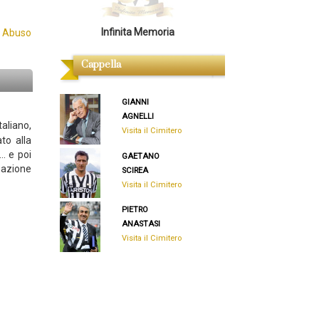
Infinita Memoria
 Abuso
Cappella
GIANNI
AGNELLI
taliano,
Visita il Cimitero
to alla
. e poi
GAETANO
mazione
SCIREA
Visita il Cimitero
PIETRO
ANASTASI
Visita il Cimitero