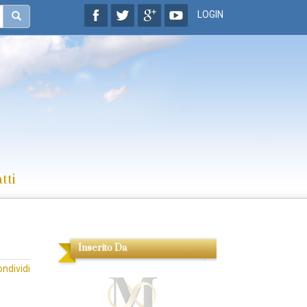
LOGIN
tti
Inserito Da
ondividi