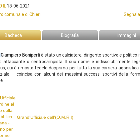
 IL
18-06-2021
ro comunale di Chieri
Segnala
Bacheca
Biografia
Immagini
Giampiero Boniperti
è stato un calciatore, dirigente sportivo e politico i
lo attaccante o centrocampista.
Il suo nome è indissolubilmente lega
us, cui è rimasto fedele dapprima per tutta la sua carriera agonistica...
nziale — coincisa con alcuni dei massimi successi sportivi della for
se
Grand'Ufficiale dell'(O.M.R.I)