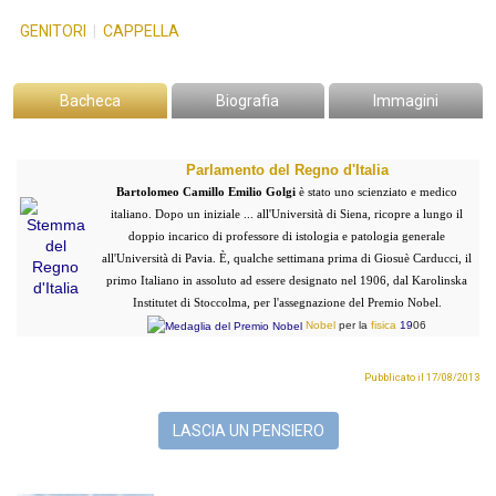
GENITORI
|
CAPPELLA
Bacheca
Biografia
Immagini
Parlamento del Regno d'Italia
Bartolomeo Camillo Emilio Golgi
è stato uno scienziato e medico
italiano.
Dopo un iniziale ... all'Università di Siena, ricopre a lungo il
doppio incarico di professore di istologia e patologia generale
all'Università di Pavia. È, qualche settimana prima di Giosuè Carducci, il
primo Italiano in assoluto ad essere designato nel 1906, dal Karolinska
Institutet di Stoccolma, per l'assegnazione del Premio Nobel.
Nobel
per la
fisica
19
06
Pubblicato il 17/08/2013
LASCIA UN PENSIERO