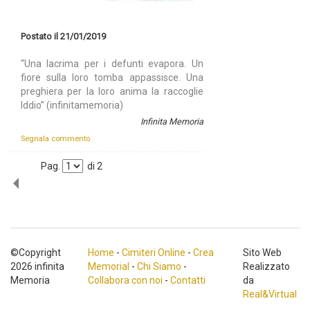
Postato il 21/01/2019
“Una lacrima per i defunti evapora. Un
fiore sulla loro tomba appassisce. Una
preghiera per la loro anima la raccoglie
Iddio” (infinitamemoria)
Infinita Memoria
Segnala commento
Pag.
di
2
©Copyright
Home
-
Cimiteri Online
-
Crea
Sito Web
2026 infinita
Memorial
-
Chi Siamo
-
Realizzato
Memoria
Collabora con noi
-
Contatti
da
Real&Virtual