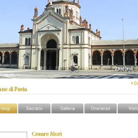
Goog
+ C
e di Pavia
rologi
Sacrario
Galleria
Onoranze
Visit
Cesare Mori