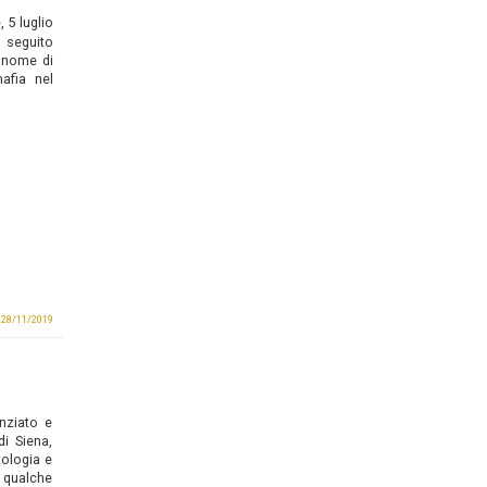
 5 luglio
n seguito
annome di
mafia nel
l 28/11/2019
nziato e
di Siena,
tologia e
 qualche