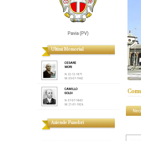
Pavia (PV)
Ultimi Memorial
CESARE
MORI
N. 22-12-1871
M. 05-07-1942
CAMILLO
Comun
GOLGI
N. 07-07-1843
M. 21-01-1926
Nec
Aziende Funebri