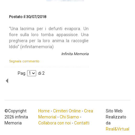
Postato il 30/07/2018
“Una lacrima per i defunti evapora. Un
fiore sulla loro tomba appassisce. Una
preghiera per la loro anima la raccoglie
Iddio” (infinitamemoria)
Infinita Memoria
Segnala commento
Pag.
di
2
©Copyright
Home
-
Cimiteri Online
-
Crea
Sito Web
2026 infinita
Memorial
-
Chi Siamo
-
Realizzato
Memoria
Collabora con noi
-
Contatti
da
Real&Virtual