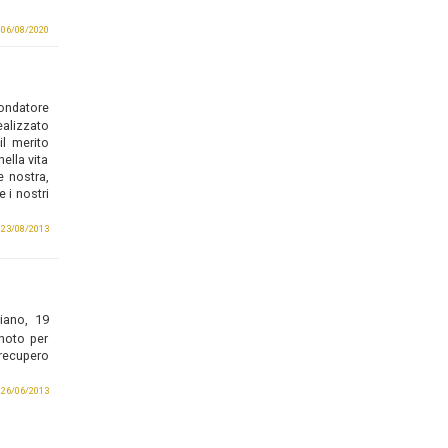
l 06/08/2020
fondatore
ealizzato
l merito
ella vita
e nostra,
 i nostri
l 23/08/2013
iano, 19
 noto per
recupero
l 26/06/2013