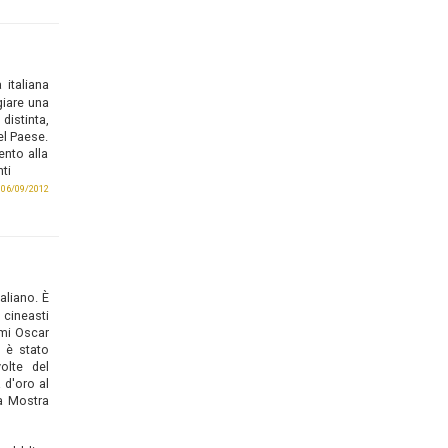
 italiana
giare una
istinta,
el Paese.
ento alla
nti
l 06/09/2012
aliano. È
 cineasti
emi Oscar
i è stato
volte del
 d'oro al
la Mostra