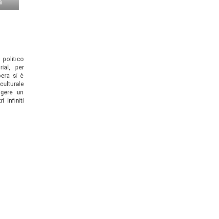
a
 politico
ial, per
era si è
culturale
igere un
 Infiniti