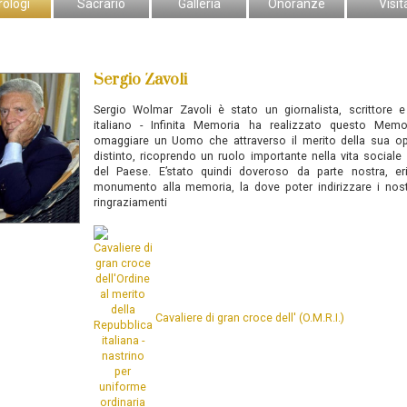
rologi
Sacrario
Galleria
Onoranze
Visit
Sergio Zavoli
Sergio Wolmar Zavoli
è stato un giornalista, scrittore e
italiano
-
Infinita Memoria ha realizzato questo Memor
omaggiare un Uomo che attraverso il merito della sua op
distinto, ricoprendo un ruolo importante nella vita sociale 
del Paese. E’stato quindi doveroso da parte nostra, er
monumento alla memoria, la dove poter indirizzare i nostri
ringraziamenti
Cavaliere di gran croce dell' (O.M.R.I.)