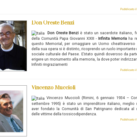
Pubblicato i
Don Oreste Benzi
Don Oreste Benzi
è stato un sacerdote italiano, 
della Comunità Papa Giovanni XXIII -
Infinita Memoria
ha r
questo Memorial, per omaggiare un Uomo cheattraverso i
della sua opera si è distinto, ricoprendo un ruolo importante n
sociale culturale del Paese. E’stato quindi doveroso da part
erigere un monumento alla memoria, la dove poter indirizzare
Infiniti ringraziamenti
Pubblicato i
Vincenzo Muccioli
Vincenzo Muccioli
(Rimini, 6 gennaio 1934 – Cor
settembre 1995) è stato un imprenditore italiano, meglio
aver fondato la Comunità di San Patrignano dedicata al 
delle vittime della tossicodipendenza.
Pubblicato i