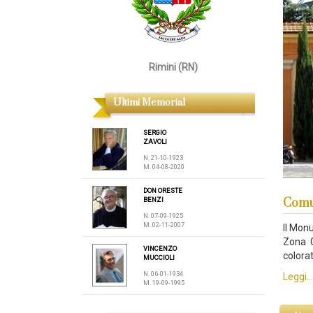
Rimini (RN)
Ultimi Memorial
SERGIO
ZAVOLI
N. 21-10-1923
M. 04-08-2020
DON ORESTE
Comun
BENZI
N. 07-09-1925
M. 02-11-2007
Il Monu
Zona C
VINCENZO
colorat
MUCCIOLI
N. 06-01-1934
Leggi...
M. 19-09-1995