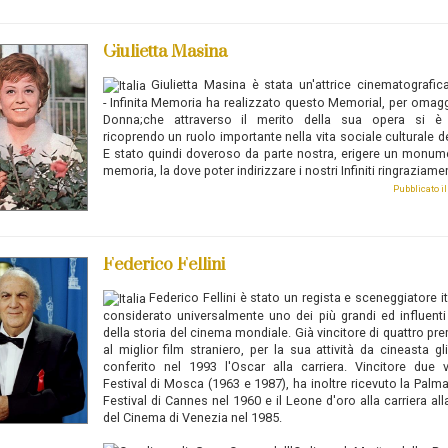
Giulietta Masina
Giulietta Masina
è stata un'attrice cinematografica
-
Infinita Memoria ha realizzato questo Memorial, per omag
Donna;che attraverso il merito della sua opera si è d
ricoprendo un ruolo importante nella vita sociale culturale d
E stato quindi doveroso da parte nostra, erigere un monum
memoria, la dove poter indirizzare i nostri Infiniti ringraziame
Pubblicato i
Federico Fellini
Federico Fellini
è stato un regista e sceneggiatore it
considerato universalmente uno dei più grandi ed influenti
della storia del cinema mondiale. Già vincitore di quattro pr
al miglior film straniero, per la sua attività da cineasta gl
conferito nel 1993 l'Oscar alla carriera. Vincitore due 
Festival di Mosca (1963 e 1987), ha inoltre ricevuto la Palma
Festival di Cannes nel 1960 e il Leone d'oro alla carriera al
del Cinema di Venezia nel 1985.