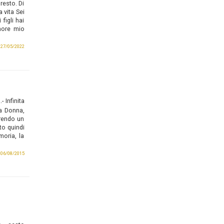
resto. Di
 vita Sei
igli hai
amore mio
l 27/05/2022
.
-
Infinita
a Donna,
prendo un
to quindi
oria, la
l 06/08/2015