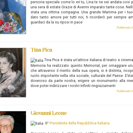
persona speciale come lo eri tu, Lina te ne sei andata cosi p
una sera di estate Grazie di Avermi imparato tante cose. Nella
stata una ottima compagna. Una grande Mamma per i tuoi f
dato tanto amore per tutti noi, ti ricorderò per sempre 
guardaci da la su riposi in pace
Pubblicato i
Tina Pica
Tina Pica
è stata un'attrice italiana di teatro e cinema
Memoria ha realizzato questo Memorial, per omaggiare un
che attraverso il merito della sua opera, si è distinta, rico
ruolo importante nella vita sociale, culturale del Paese. E’sta
doveroso da parte nostra, erigere un monumento alla mem
dove poter indirizzare i nostri Infiniti ringraziamenti
Pubblicato i
Giovanni Leone
6°
Presidente della Repubblica Italiana