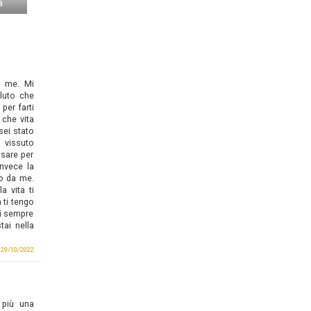
a
i me. Mi
oluto che
 per farti
 che vita
sei stato
 vissuto
sare per
Invece la
to da me.
a vita ti
 ti tengo
ei sempre
tai nella
l 29/10/2022
 più una