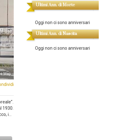
Ultimi Ann. di Morte
Oggi non ci sono anniversari
Ultimi Ann. di Nascita
Oggi non ci sono anniversari
le Map
ondividi
reale”.
l 1930.
cco, i…