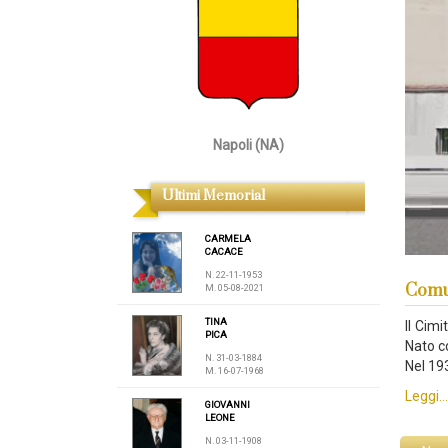
Napoli (NA)
Ultimi Memorial
CARMELA
CACACE
N. 22-11-1953
Comu
M. 05-08-2021
TINA
Il Cim
PICA
Nato c
N. 31-03-1884
Nel 193
M. 16-07-1968
Leggi...
GIOVANNI
LEONE
N. 03-11-1908