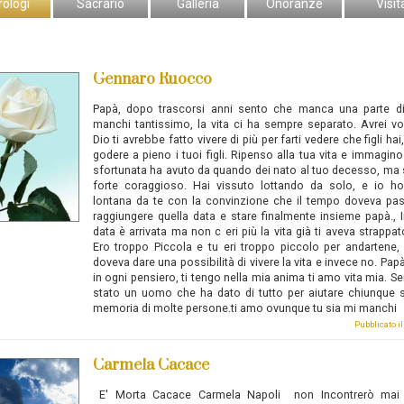
rologi
Sacrario
Galleria
Onoranze
Visit
Gennaro Ruocco
Papà, dopo trascorsi anni sento che manca una parte d
manchi tantissimo, la vita ci ha sempre separato. Avrei v
Dio ti avrebbe fatto vivere di più per farti vedere che figli hai,
godere a pieno i tuoi figli. Ripenso alla tua vita e immagino
sfortunata ha avuto da quando dei nato al tuo decesso, ma 
forte coraggioso. Hai vissuto lottando da solo, e io ho
lontana da te con la convinzione che il tempo doveva pas
raggiungere quella data e stare finalmente insieme papà., 
data è arrivata ma non c eri più la vita già ti aveva strappa
Ero troppo Piccola e tu eri troppo piccolo per andartene, l
doveva dare una possibilità di vivere la vita e invece no. Papà
in ogni pensiero, ti tengo nella mia anima ti amo vita mia. S
stato un uomo che ha dato di tutto per aiutare chiunque s
memoria di molte persone.ti amo ovunque tu sia mi manchi
Pubblicato i
Carmela Cacace
E' Morta Cacace Carmela Napoli non Incontrerò mai