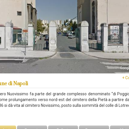
Goog
+ C
ne di Napoli
itero Nuovissimo fa parte del grande complesso denominato “di Poggio
ome prolungamento verso nord-est del cimitero della Pietà a partire da
6 si dà vita al cimitero Novissimo, posto sulla sommità del colle di Lotre