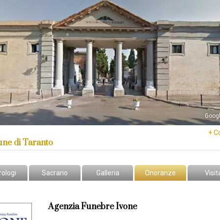
Goog
+ C
ne di Taranto
rologi
Sacrario
Galleria
Onoranze
Visit
Agenzia Funebre Ivone