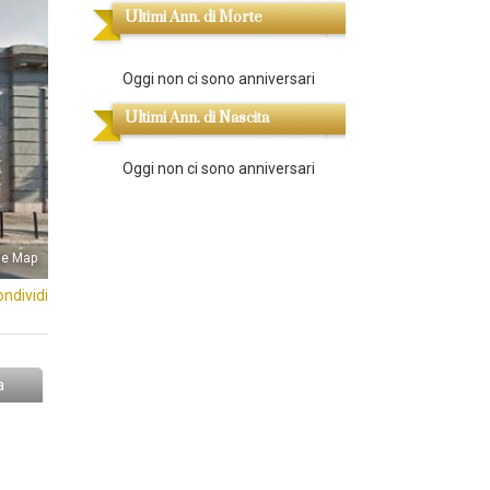
Ultimi Ann. di Morte
Oggi non ci sono anniversari
Ultimi Ann. di Nascita
Oggi non ci sono anniversari
le Map
ondividi
a