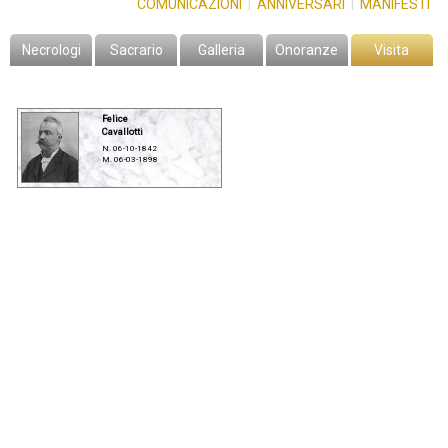
COMUNICAZIONI
|
ANNIVERSARI
|
MANIFESTI
Necrologi
Sacrario
Galleria
Onoranze
Visita
Felice
Cavallotti
N. 06-10-1842
M. 06-03-1898