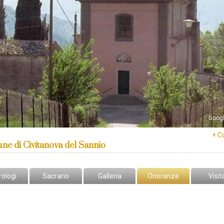
Goog
+ C
e di Civitanova del Sannio
rologi
Sacrario
Galleria
Onoranze
Visit