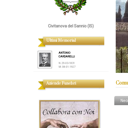
Civitanova del Sannio (IS)
Ultimi Memorial
ANTONIO
CARDARELLI
N. 29-03-1831
M. 08-01-1927
Comun
Aziende Funebri
Nec