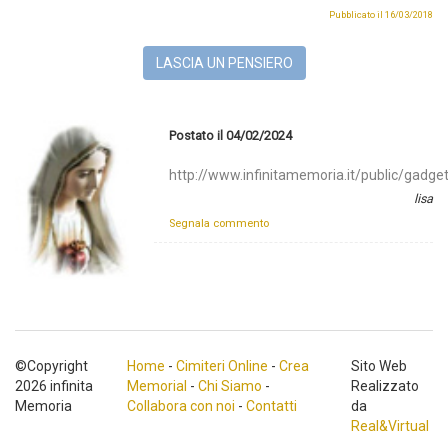
Pubblicato il 16/03/2018
LASCIA UN PENSIERO
Postato il 04/02/2024
http://www.infinitamemoria.it/public/gadget
lisa
Segnala commento
©Copyright
Home
-
Cimiteri Online
-
Crea
Sito Web
2026 infinita
Memorial
-
Chi Siamo
-
Realizzato
Memoria
Collabora con noi
-
Contatti
da
Real&Virtual