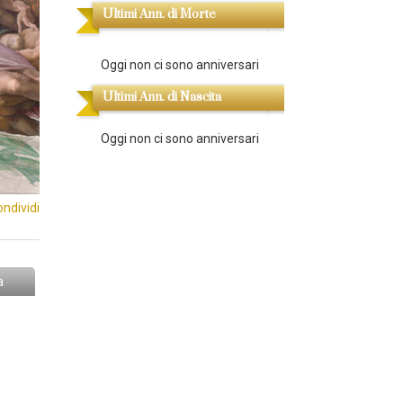
Ultimi Ann. di Morte
Oggi non ci sono anniversari
Ultimi Ann. di Nascita
Oggi non ci sono anniversari
ondividi
a