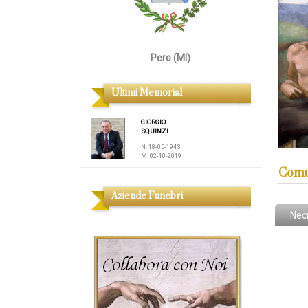
Pero (MI)
Ultimi Memorial
GIORGIO
SQUINZI
N. 18-05-1943
M. 02-10-2019
Comu
Aziende Funebri
Nec