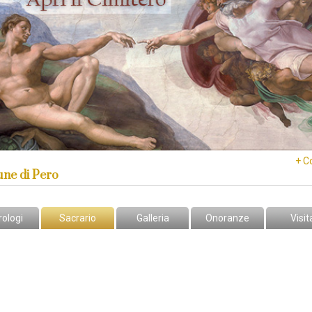
+ C
ne di Pero
rologi
Sacrario
Galleria
Onoranze
Visit