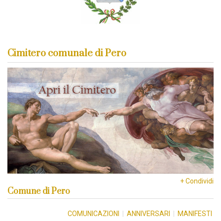
Cimitero comunale di Pero
+ Condividi
Comune di Pero
COMUNICAZIONI
|
ANNIVERSARI
|
MANIFESTI