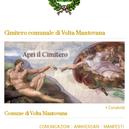
Cimitero comunale di Volta Mantovana
+ Condividi
Comune di Volta Mantovana
COMUNICAZIONI
|
ANNIVERSARI
|
MANIFESTI