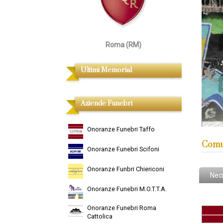
Roma (RM)
Ultimi Memorial
Aziende Funebri
Onoranze Funebri Taffo
Comu
Onoranze Funebri Scifoni
Onoranze Funbri Chiericoni
Nec
Onoranze Funebri M.O.T.T.A.
Onoranze Funebri Roma
Cattolica