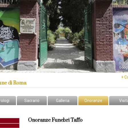
Goog
+ C
ne di Roma
rologi
Sacrario
Galleria
Onoranze
Visit
Onoranze Funebri Taffo