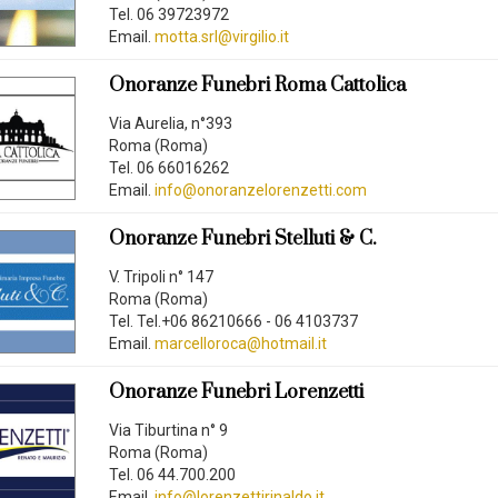
Tel. 06 39723972
Email.
motta.srl@virgilio.it
Onoranze Funebri Roma Cattolica
Via Aurelia, n°393
Roma (Roma)
Tel. 06 66016262
Email.
info@onoranzelorenzetti.com
Onoranze Funebri Stelluti & C.
V. Tripoli n° 147
Roma (Roma)
Tel. Tel.+06 86210666 - 06 4103737
Email.
marcelloroca@hotmail.it
Onoranze Funebri Lorenzetti
Via Tiburtina n° 9
Roma (Roma)
Tel. 06 44.700.200
Email.
info@lorenzettirinaldo.it