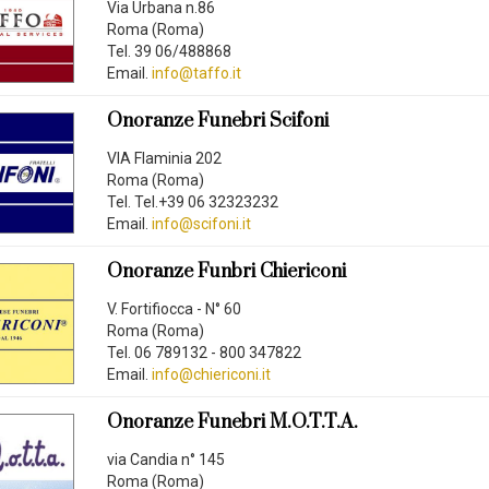
Via Urbana n.86
Roma (Roma)
Tel. 39 06/488868
Email.
info@taffo.it
Onoranze Funebri Scifoni
VIA Flaminia 202
Roma (Roma)
Tel. Tel.+39 06 32323232
Email.
info@scifoni.it
Onoranze Funbri Chiericoni
V. Fortifiocca - N° 60
Roma (Roma)
Tel. 06 789132 - 800 347822
Email.
info@chiericoni.it
Onoranze Funebri M.O.T.T.A.
via Candia n° 145
Roma (Roma)