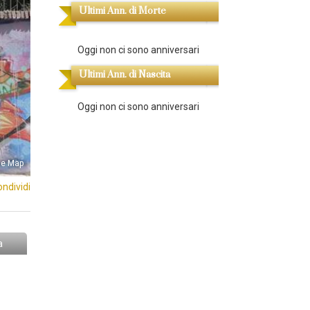
Ultimi Ann. di Morte
Oggi non ci sono anniversari
Ultimi Ann. di Nascita
Oggi non ci sono anniversari
le Map
ondividi
a