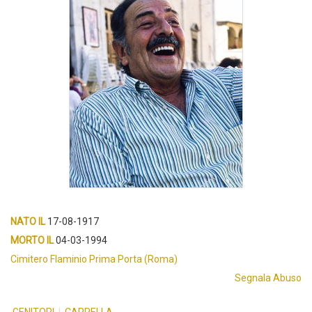
NATO IL
17-08-1917
MORTO IL
04-03-1994
Cimitero Flaminio Prima Porta (Roma)
Segnala Abuso