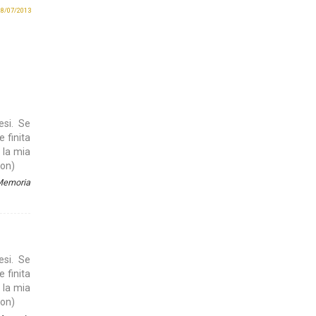
 28/07/2013
esi. Se
e finita
 la mia
son)
 Memoria
esi. Se
e finita
 la mia
son)