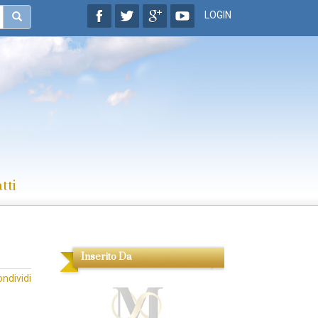
LOGIN
tti
Inserito Da
ondividi