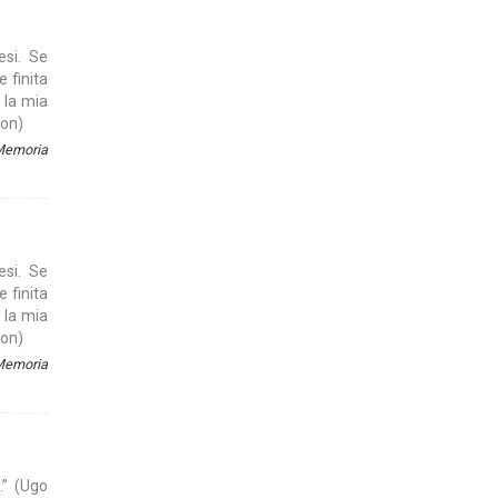
esi. Se
e finita
 la mia
son)
 Memoria
esi. Se
e finita
 la mia
son)
 Memoria
.” (Ugo