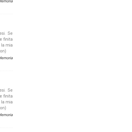
 Memoria
esi. Se
e finita
 la mia
son)
 Memoria
esi. Se
e finita
 la mia
son)
 Memoria