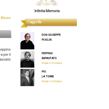
Infinita Memoria
 Abuso
Cappella
DON GIUSEPPE
PUGLISI
Peppino
PEPPINO
a per il
IMPASTATO
lasciato
Visita il Cimitero
PIO
LA TORRE
Visita il Cimitero