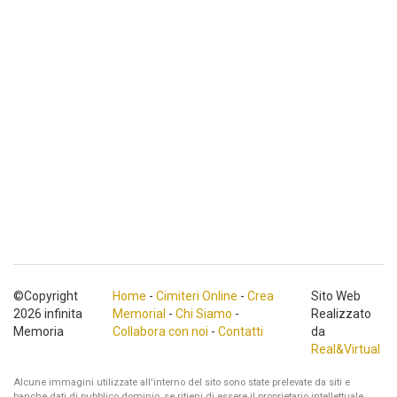
©Copyright
Home
-
Cimiteri Online
-
Crea
Sito Web
2026 infinita
Memorial
-
Chi Siamo
-
Realizzato
Memoria
Collabora con noi
-
Contatti
da
Real&Virtual
Alcune immagini utilizzate all'interno del sito sono state prelevate da siti e
banche dati di pubblico dominio, se ritieni di essere il proprietario intellettuale