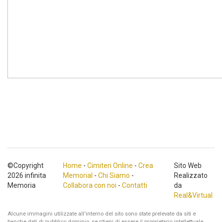
©Copyright
Home
-
Cimiteri Online
-
Crea
Sito Web
2026 infinita
Memorial
-
Chi Siamo
-
Realizzato
Memoria
Collabora con noi
-
Contatti
da
Real&Virtual
Alcune immagini utilizzate all'interno del sito sono state prelevate da siti e
banche dati di pubblico dominio, se ritieni di essere il proprietario intellettuale