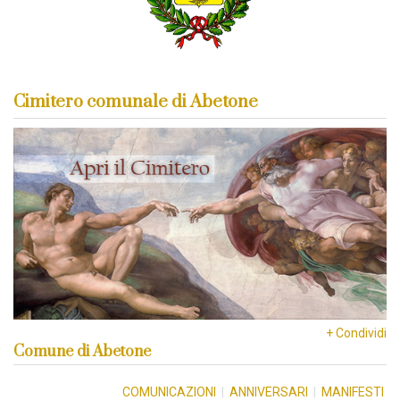
Cimitero comunale di Abetone
+ Condividi
Comune di Abetone
COMUNICAZIONI
|
ANNIVERSARI
|
MANIFESTI