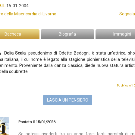
 IL
15-01-2004
o della Misericordia di Livorno
Segnala
Bacheca
Biografia
Immagini
Delia Scala
, pseudonimo di Odette Bedogni, è stata un'attrice, sho
na italiana, il cui nome è legato alla stagione pionieristica della televi
tenimento.
Proveniente dalla danza classica, diede nuova statura artisti
della soubrette.
Pubblicato il
LASCIA UN PENSIERO
Postato il 15/01/2026
Se potessi rivederti tra un anno farei tanti gomitoli di m