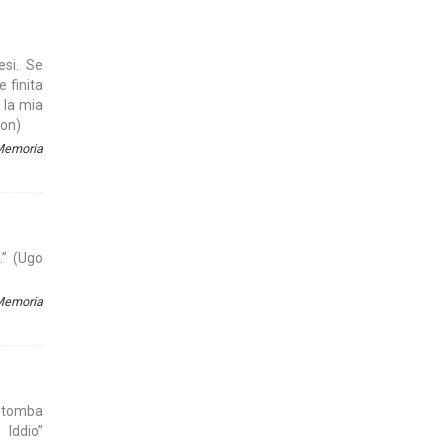
esi. Se
e finita
 la mia
son)
 Memoria
.” (Ugo
 Memoria
o tomba
 Iddio”