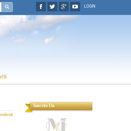
LOGIN
tti
Inserito Da
ondividi