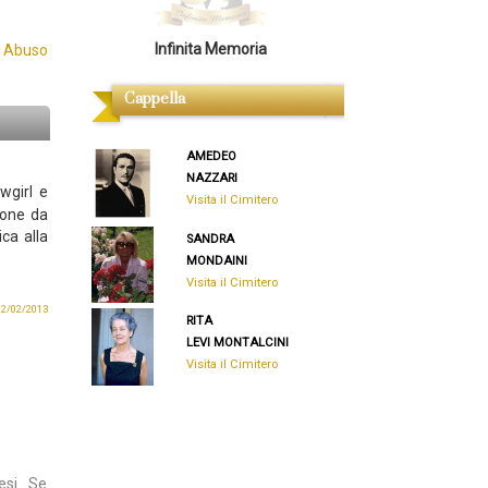
Infinita Memoria
 Abuso
Cappella
AMEDEO
NAZZARI
wgirl e
Visita il Cimitero
sione da
ca alla
SANDRA
MONDAINI
Visita il Cimitero
 02/02/2013
RITA
LEVI MONTALCINI
Visita il Cimitero
esi. Se