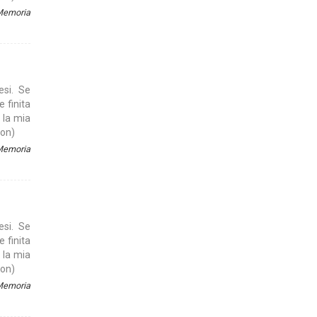
 Memoria
esi. Se
e finita
 la mia
son)
 Memoria
esi. Se
e finita
 la mia
son)
 Memoria