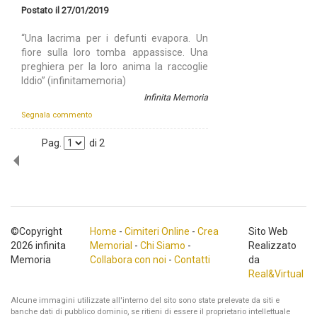
Postato il 27/01/2019
“Una lacrima per i defunti evapora. Un
fiore sulla loro tomba appassisce. Una
preghiera per la loro anima la raccoglie
Iddio” (infinitamemoria)
Infinita Memoria
Segnala commento
Pag.
di
2
©Copyright
Home
-
Cimiteri Online
-
Crea
Sito Web
2026 infinita
Memorial
-
Chi Siamo
-
Realizzato
Memoria
Collabora con noi
-
Contatti
da
Real&Virtual
Alcune immagini utilizzate all'interno del sito sono state prelevate da siti e
banche dati di pubblico dominio, se ritieni di essere il proprietario intellettuale