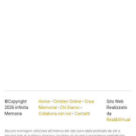
©Copyright
Home
-
Cimiteri Online
-
Crea
Sito Web
2026 infinita
Memorial
-
Chi Siamo
-
Realizzato
Memoria
Collabora con noi
-
Contatti
da
Real&Virtual
Alcune immagini utilizzate all'interno del sito sono state prelevate da siti e
banche dati di pubblico dominio, se ritieni di essere il proprietario intellettuale