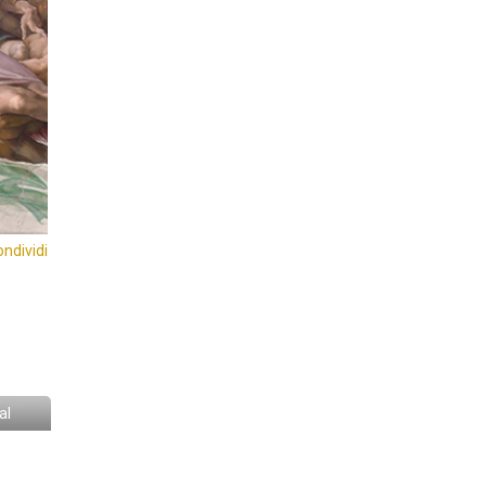
ondividi
al