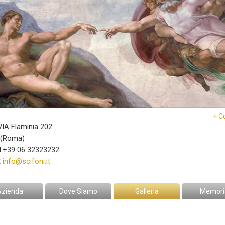
+ C
IA Flaminia 202
(Roma)
l.+39 06 32323232
:
info@scifoni.it
Azienda
Dove Siamo
Galleria
Memori