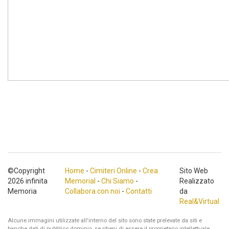
©Copyright
Home
-
Cimiteri Online
-
Crea
Sito Web
2026 infinita
Memorial
-
Chi Siamo
-
Realizzato
Memoria
Collabora con noi
-
Contatti
da
Real&Virtual
Alcune immagini utilizzate all'interno del sito sono state prelevate da siti e
banche dati di pubblico dominio, se ritieni di essere il proprietario intellettuale