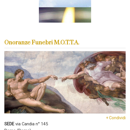
Onoranze Funebri M.O.T.T.A.
+ Condividi
SEDE
via Candia n° 145