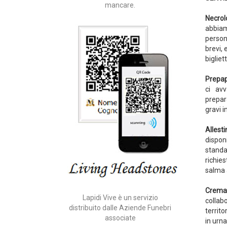
mancare.
Necrol
abbiamo
person
brevi,
bigliet
Prepap
ci avv
prepar
gravi i
Allest
dispon
standa
richies
salma a
Crema
Lapidi Vive è un servizio
collab
distribuito dalle Aziende Funebri
territo
associate
in urna