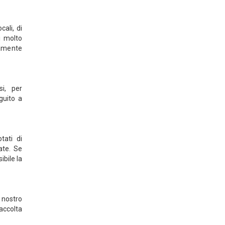
cali, di
i molto
tamente
si, per
guito a
tati di
ate. Se
ibile la
 nostro
raccolta