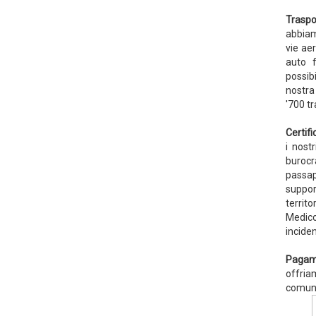
Traspor
abbiam
vie ae
auto f
possib
nostra
'700 tr
Certifi
i nost
burocr
passap
suppor
territo
Medico
inciden
Pagame
offria
comune