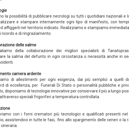
ogie
 la possibilità di pubblicare necrologi su tutti i quotidiani nazionali e lo
alizzare e stampare internamente ogni tipo di manifesto, con temp
 ed affiggerli nel territorio indicato. Realizziamo e stampiamo immedia
ti ricordo e di ringraziamento.
razione delle salme
aliamo della collaborazione dei migliori specialisti di Tanatopras
are la salma del defunto in ogni circostanza o necessità anche in se
ncidenti.
imento camera ardente
iamo di allestimenti per ogni esigenza, dai più semplici a quelli do
rd di eccellenza, per Funerali Di Stato o personalità pubbliche e priv
to, disponiamo di tecnologie innovative per conservare il più a lungo poss
ttraverso speciali frigoriferi a temperatura controllata.
zione
oriamo con i forni crematori più tecnologici e qualificati presenti nel
rio, assistendovi in tutte le fasi, fino allo spargimento delle ceneri o la 
 cineraria.