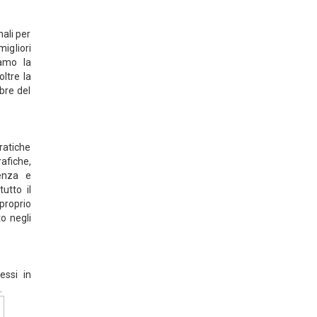
ali per
igliori
iamo la
ltre la
bre del
ratiche
afiche,
tenza e
utto il
 proprio
o negli
essi in
.