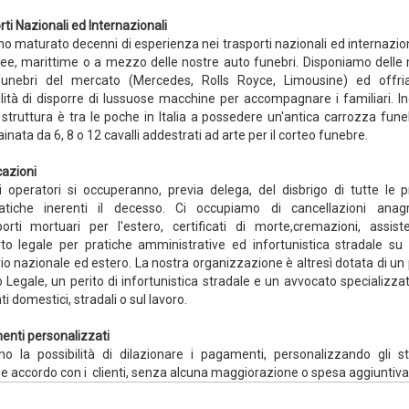
ti Nazionali ed Internazionali
o maturato decenni di esperienza nei trasporti nazionali ed internazion
ree, marittime o a mezzo delle nostre auto funebri. Disponiamo delle m
unebri del mercato (Mercedes, Rolls Royce, Limousine) ed offr
ilità di disporre di lussuose macchine per accompagnare i familiari. Ino
 struttura è tra le poche in Italia a possedere un'antica carrozza fune
ainata da 6, 8 o 12 cavalli addestrati ad arte per il corteo funebre.
cazioni
ri operatori si occuperanno, previa delega, del disbrigo di tutte le p
atiche inerenti il decesso. Ci occupiamo di cancellazioni anagr
orti mortuari per l'estero, certificati di morte,cremazioni, assis
to legale per pratiche amministrative ed infortunistica stradale su t
rio nazionale ed estero. La nostra organizzazione è altresì dotata di un
 Legale, un perito di infortunistica stradale e un avvocato specializzat
ti domestici, stradali o sul lavoro.
nti personalizzati
mo la possibilità di dilazionare i pagamenti, personalizzando gli st
 accordo con i clienti, senza alcuna maggiorazione o spesa aggiuntiva