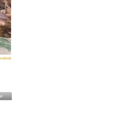
ondividi
al