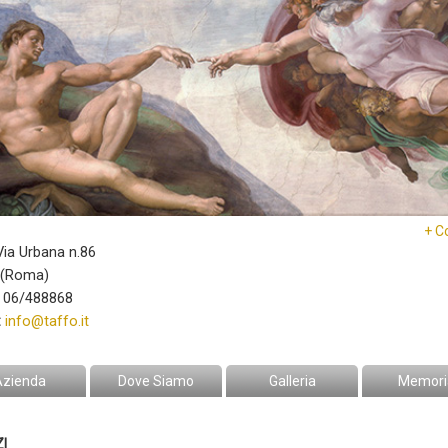
+ C
ia Urbana n.86
(Roma)
 06/488868
:
info@taffo.it
Azienda
Dove Siamo
Galleria
Memori
I