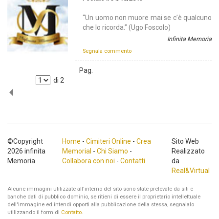
“Un uomo non muore mai se c’è qualcuno
che lo ricorda.” (Ugo Foscolo)
Infinita Memoria
Segnala commento
Pag.
di
2
©Copyright
Home
-
Cimiteri Online
-
Crea
Sito Web
2026 infinita
Memorial
-
Chi Siamo
-
Realizzato
Memoria
Collabora con noi
-
Contatti
da
Real&Virtual
Alcune immagini utilizzate all'interno del sito sono state prelevate da siti e
banche dati di pubblico dominio, se ritieni di essere il proprietario intellettuale
dell'immagine ed intendi opporti alla pubblicazione della stessa, segnalalo
utilizzando il form di
Contatto
.