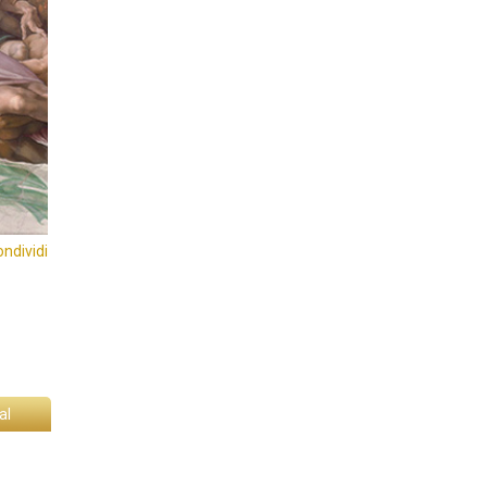
ondividi
al