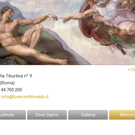
+ C
ia Tiburtina n° 9
(Roma)
 44.700.200
:
info@lorenzettirinaldo.it
Azienda
Dove Siamo
Galleria
Memori