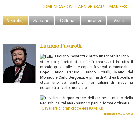
COMUNICAZIONI
|
ANNIVERSARI
|
MANIFESTI
Necrologi
Sacrario
Galleria
Onoranze
Visita
Luciano Pavarotti
Luciano Pavarotti
è stato un tenore italiano.
È
stato tra gli artisti italiani più apprezzati in tutto il
mondo grazie alle sue capacità vocali e musicali ....
.
Dopo Enrico Caruso, Franco Corelli, Mario del
Monaco e Carlo Bergonzi, e prima di Andrea Bocelli, è
stato uno dei cantanti lirici italiani di massima
notorietà a livello mondiale.
Cavaliere di gran croce dell'(O.M.R.I)
Pubblicato il 03/09/2012