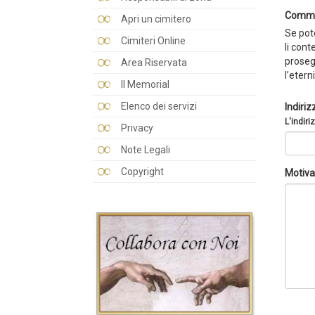
Comme
Apri un cimitero
Se pote
Cimiteri Online
li cont
prosegu
Area Riservata
l’etern
Il Memorial
Elenco dei servizi
Indiriz
L'indiri
Privacy
Note Legali
Copyright
Motiva