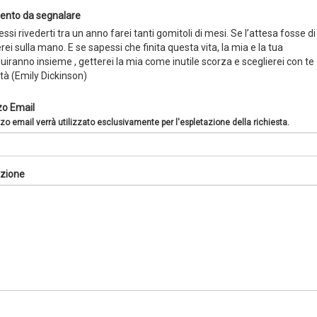
nto da segnalare
ssi rivederti tra un anno farei tanti gomitoli di mesi. Se l’attesa fosse di
erei sulla mano. E se sapessi che finita questa vita, la mia e la tua
iranno insieme , getterei la mia come inutile scorza e sceglierei con te
ità (Emily Dickinson)
zo Email
zzo email verrà utilizzato esclusivamente per l'espletazione della richiesta.
zione