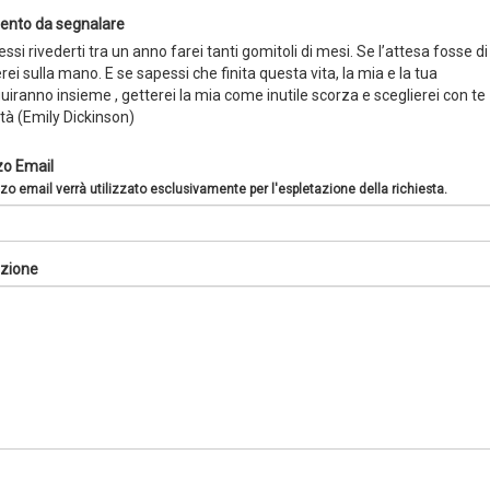
nto da segnalare
ssi rivederti tra un anno farei tanti gomitoli di mesi. Se l’attesa fosse di
erei sulla mano. E se sapessi che finita questa vita, la mia e la tua
iranno insieme , getterei la mia come inutile scorza e sceglierei con te
ità (Emily Dickinson)
zo Email
zzo email verrà utilizzato esclusivamente per l'espletazione della richiesta.
zione