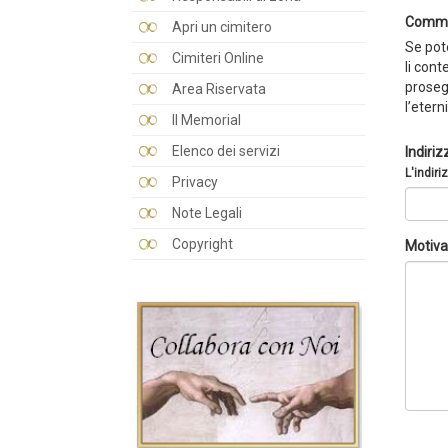
Comme
Apri un cimitero
Se pote
Cimiteri Online
li cont
prosegu
Area Riservata
l’etern
Il Memorial
Elenco dei servizi
Indiriz
L'indiri
Privacy
Note Legali
Copyright
Motiva