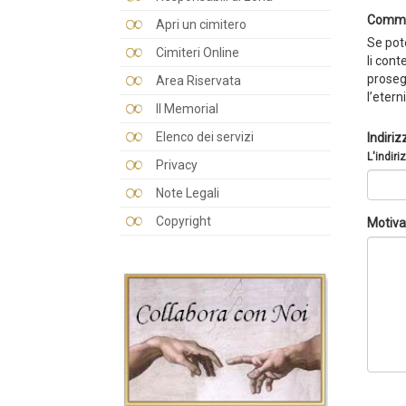
Comme
Apri un cimitero
Se pote
Cimiteri Online
li cont
prosegu
Area Riservata
l’etern
Il Memorial
Elenco dei servizi
Indiriz
L'indiri
Privacy
Note Legali
Copyright
Motiva