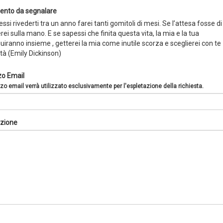
nto da segnalare
ssi rivederti tra un anno farei tanti gomitoli di mesi. Se l’attesa fosse di
erei sulla mano. E se sapessi che finita questa vita, la mia e la tua
iranno insieme , getterei la mia come inutile scorza e sceglierei con te
ità (Emily Dickinson)
zo Email
zzo email verrà utilizzato esclusivamente per l'espletazione della richiesta.
zione