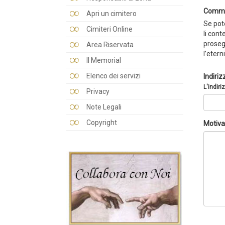
Comme
Apri un cimitero
Se pote
Cimiteri Online
li cont
prosegu
Area Riservata
l’etern
Il Memorial
Elenco dei servizi
Indiriz
L'indiri
Privacy
Note Legali
Copyright
Motiva