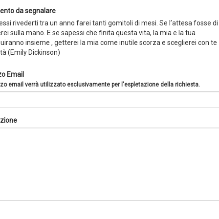
nto da segnalare
ssi rivederti tra un anno farei tanti gomitoli di mesi. Se l’attesa fosse di
erei sulla mano. E se sapessi che finita questa vita, la mia e la tua
iranno insieme , getterei la mia come inutile scorza e sceglierei con te
ità (Emily Dickinson)
zo Email
zzo email verrà utilizzato esclusivamente per l'espletazione della richiesta.
zione