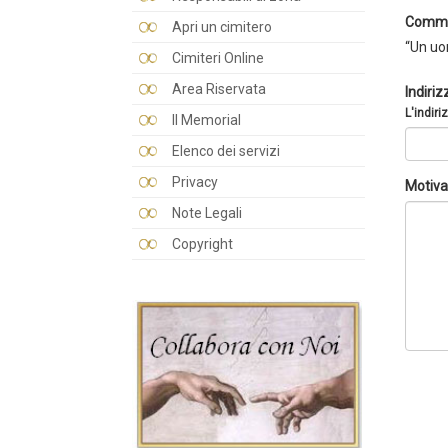
Comme
Apri un cimitero
“Un uo
Cimiteri Online
Area Riservata
Indiriz
L'indiri
Il Memorial
Elenco dei servizi
Privacy
Motiva
Note Legali
Copyright