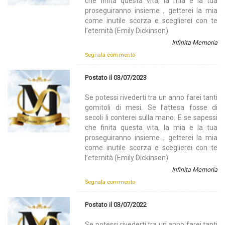
che finita questa vita, la mia e la tua
proseguiranno insieme , getterei la mia
come inutile scorza e sceglierei con te
l’eternità (Emily Dickinson)
Infinita Memoria
Segnala commento
Postato il 03/07/2023
Se potessi rivederti tra un anno farei tanti
gomitoli di mesi. Se l’attesa fosse di
secoli li conterei sulla mano. E se sapessi
che finita questa vita, la mia e la tua
proseguiranno insieme , getterei la mia
come inutile scorza e sceglierei con te
l’eternità (Emily Dickinson)
Infinita Memoria
Segnala commento
Postato il 03/07/2022
Se potessi rivederti tra un anno farei tanti