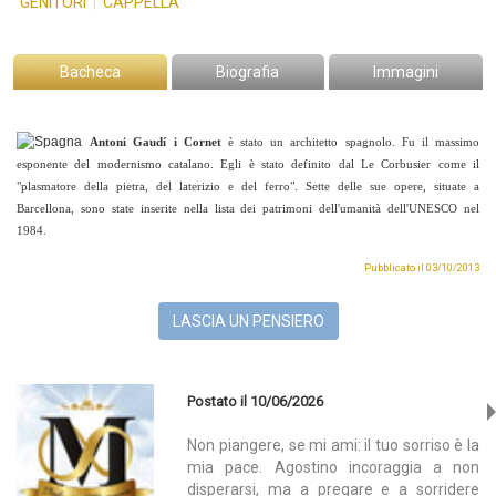
GENITORI
|
CAPPELLA
Bacheca
Biografia
Immagini
Antoni Gaudí i Cornet
è stato un architetto spagnolo. Fu il massimo
esponente del modernismo catalano. Egli è stato definito dal Le Corbusier come il
"plasmatore della pietra, del laterizio e del ferro".
Sette delle sue opere, situate a
Barcellona, sono state inserite nella lista dei patrimoni dell'umanità dell'UNESCO nel
1984.
Pubblicato il 03/10/2013
LASCIA UN PENSIERO
Postato il 10/06/2026
Non piangere, se mi ami: il tuo sorriso è la
mia pace. Agostino incoraggia a non
disperarsi, ma a pregare e a sorridere