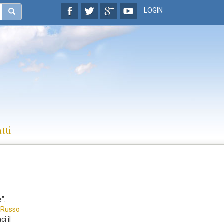
LOGIN
tti
".
 Russo
ci il