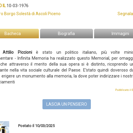
 IL
10-03-1976
ro Borgo Solestà di Ascoli Piceno
Segnala
Bacheca
Biografia
Immagini
Attilio Piccioni
è stato un politico italiano, più volte mini
mentare
-
Infinita Memoria ha realizzato questo Memorial, per omagg
he attraverso il merito della sua opera si è distinto, ricoprendo u
ante nella vita sociale culturale del Paese. E’stato quindi doveroso d
, erigere un monumento alla memoria, la dove poter indirizzare i nostri I
ziamenti
Pubblicato il
LASCIA UN PENSIERO
Postato il 10/03/2025