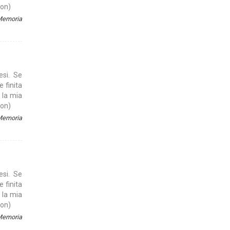
son)
 Memoria
esi. Se
e finita
 la mia
son)
 Memoria
esi. Se
e finita
 la mia
son)
 Memoria