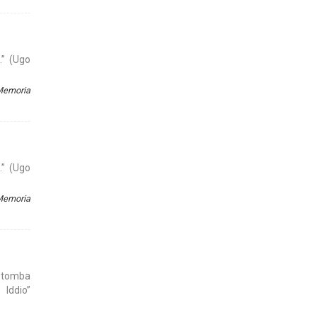
.” (Ugo
 Memoria
.” (Ugo
 Memoria
o tomba
 Iddio”