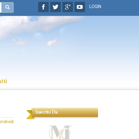
LOGIN
tti
Inserito Da
ondividi