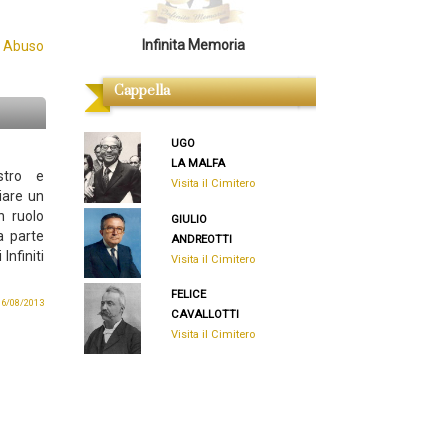
Infinita Memoria
 Abuso
Cappella
UGO
LA MALFA
stro e
Visita il Cimitero
iare un
n ruolo
GIULIO
a parte
ANDREOTTI
nfiniti
Visita il Cimitero
FELICE
 06/08/2013
CAVALLOTTI
Visita il Cimitero