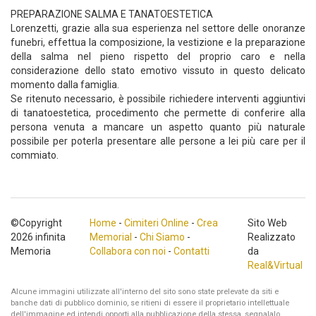
PREPARAZIONE SALMA E TANATOESTETICA
Lorenzetti, grazie alla sua esperienza nel settore delle onoranze
funebri, effettua la composizione, la vestizione e la preparazione
della salma nel pieno rispetto del proprio caro e nella
considerazione dello stato emotivo vissuto in questo delicato
momento dalla famiglia.
Se ritenuto necessario, è possibile richiedere interventi aggiuntivi
di tanatoestetica, procedimento che permette di conferire alla
persona venuta a mancare un aspetto quanto più naturale
possibile per poterla presentare alle persone a lei più care per il
commiato.
©Copyright
Home
-
Cimiteri Online
-
Crea
Sito Web
2026 infinita
Memorial
-
Chi Siamo
-
Realizzato
Memoria
Collabora con noi
-
Contatti
da
Real&Virtual
Alcune immagini utilizzate all'interno del sito sono state prelevate da siti e
banche dati di pubblico dominio, se ritieni di essere il proprietario intellettuale
dell'immagine ed intendi opporti alla pubblicazione della stessa, segnalalo