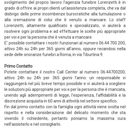
svolgimento del proprio lavoro l'agenzia funebre Lorenzetti è in
grado di offrire ai propri clienti un'assistenza completa, che va dal
disbrigo delle prime incombenze burocratiche alla tumulazione o
alla cremazione di colui che è venuto a mancare. Lo staff
Lorenzetti, altamente qualificato e specializzato, vi aiuterà a
risolvere ogni problema e ad effettuare le scelte più appropriate
per voi e per la persona che è venuta a mancare.
E' possibile contattare i nostri funzionari al numero 06.44.700.200,
attivo 24h su 24h per 365 giorni all'anno, oppure recandosi nella
sede delle onoranze funebri a Roma, in via Tiburtina 9.
Primo Contatto
Potete contattare il nostro Call Center al numero 06.44700200,
attivo 24h su 24h per 365 giorni l’anno: un responsabile vi
raggiungerà nel più breve tempo possibile e vi aiuterà a scegliere
le soluzioni più appropriate per voi e per la persona che è mancata,
unendo agli adempimenti di legge, l'esperienza, l’affidabilità e la
discrezione acquisita in 60 anni di attività nel settore specifico.
Fin dal primo contatto con la famiglia ogni attività viene svolta nel
rispetto e nella considerazione del delicato momento che sta
vivendo il richiedente, pertanto poniamo la massima cura
nell’assisterlo e nel consigliarlo.