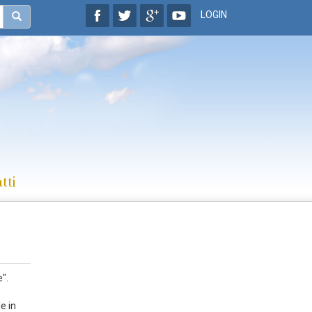
LOGIN
tti
".
le in