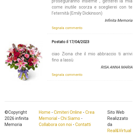
proseguiranno insieme , getterei la mia
come inutile scorza e sceglierei con te
l’eternità (Emily Dickinson)
Infinita Memoria
Segnala commento
Postato il 17/04/2023
ciao Ziona che il mio abbraccio ti arrivi
fino a lassù
RISA ANNA MARIA
Segnala commento
©Copyright
Home
-
Cimiteri Online
-
Crea
Sito Web
2026 infinita
Memorial
-
Chi Siamo
-
Realizzato
Memoria
Collabora con noi
-
Contatti
da
Real&Virtual