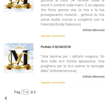
gomitoli di mesi. Se l’attesa fosse di
secoli li conterei sulla mano. E se sapessi
che finita questa vita, la mia e la tua
proseguiranno insieme , getterei la mia
come inutile scorza e sceglierei con te
l’eternità (Emily Dickinson)
Infinita Memoria
Segnala commento
Postato il 02/04/2018
“Una lacrima per i defunti evapora. Un
fiore sulla loro tomba appassisce. Una
preghiera per la loro anima la raccoglie
Iddio” (infinitamemoria)
Infinita Memoria
Segnala commento
Pag.
di
2