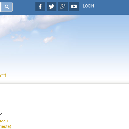
LOGIN
tti
".
azza
ieste)