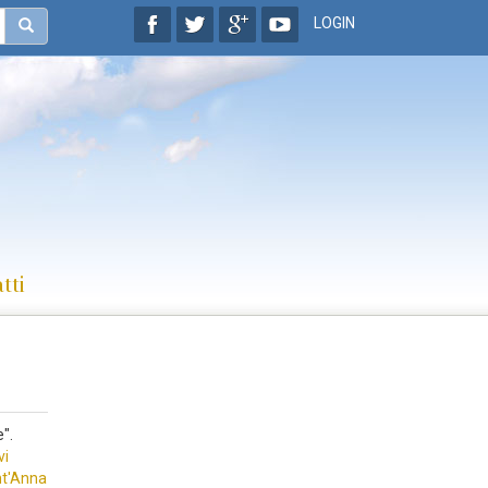
LOGIN
tti
".
vi
nt'Anna